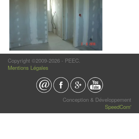
Copyright ©2009-2026 - PEEC.
Mentions Légales
Conception & Développement
SpeedCom'