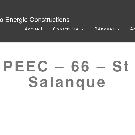
Accueil
Construire
Rénover
A
 PEEC – 66 – St 
Salanque