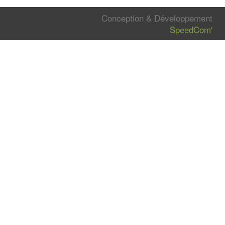
Conception & Développement
SpeedCom'