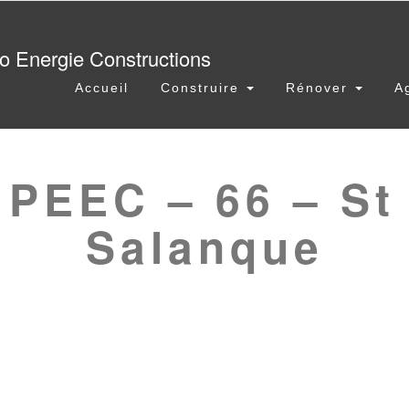
Accueil
Construire
Rénover
A
 PEEC – 66 – St 
Salanque