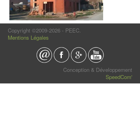
Copyright ©2009-2026 - PEEC.
Mentions Légales
Conception & Développement
SpeedCom'