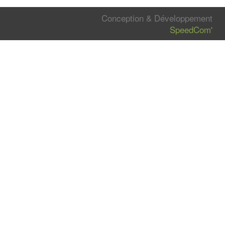
Conception & Développement
SpeedCom'