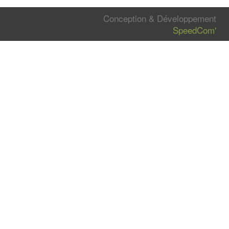
Conception & Développement
SpeedCom'