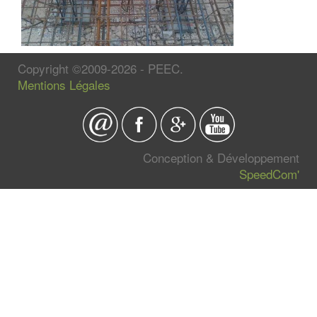
Copyright ©2009-2026 - PEEC.
Mentions Légales
Conception & Développement
SpeedCom'