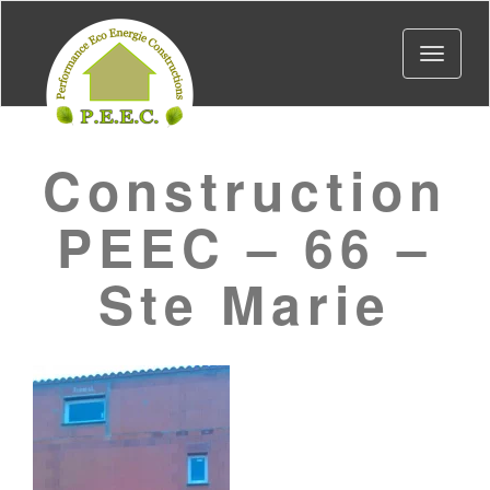
Toggle
navigat
Construction
PEEC – 66 –
Ste Marie