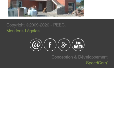
Copyright ©2009-2026 - PEEC.
Mentions Légales
Conception & Développement
SpeedCom'