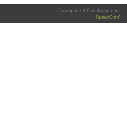
Conception & Développement
SpeedCom'