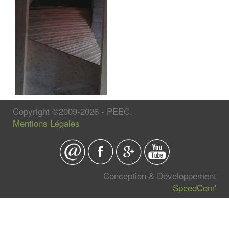
Copyright ©2009-2026 - PEEC.
Mentions Légales
Conception & Développement
SpeedCom'