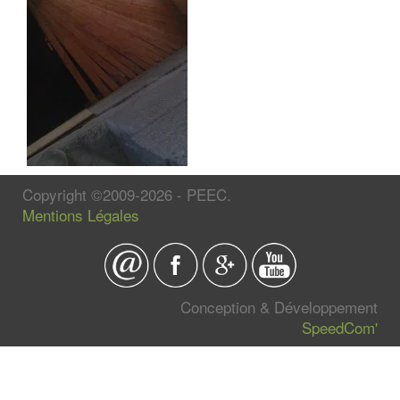
Copyright ©2009-2026 - PEEC.
Mentions Légales
Conception & Développement
SpeedCom'