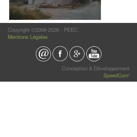
Copyright ©2009-2026 - PEEC.
Mentions Légales
Conception & Développement
SpeedCom'