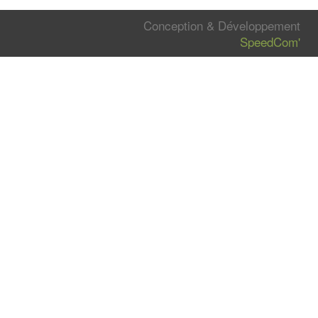
Conception & Développement
SpeedCom'