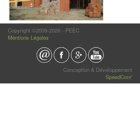
Copyright ©2009-2026 - PEEC.
Mentions Légales
Conception & Développement
SpeedCom'