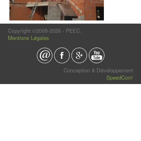
Copyright ©2009-2026 - PEEC.
Mentions Légales
Conception & Développement
SpeedCom'