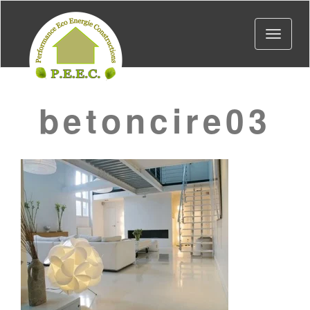
Toggle
navigat
betoncire03