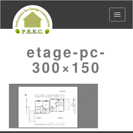
Toggle
navigat
etage-pc-
300×150