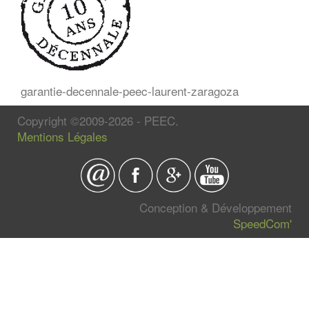
garantie-decennale-peec-laurent-zaragoza
Copyright ©2009-2026 - PEEC.
Mentions Légales
Conception & Développement
SpeedCom'